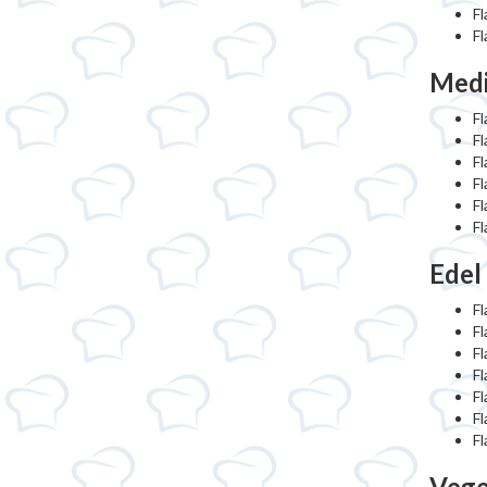
F
F
Medi
Fl
Fl
F
Fl
F
Fl
Edel
Fl
Fl
F
F
Fl
F
Fl
Vege