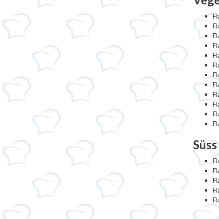
Fl
F
Fl
F
F
Fl
Fl
F
Fl
F
Fl
Fl
Süss
Fl
Fl
Fl
Fl
F