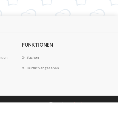
FUNKTIONEN
ungen
Suchen
Kürzlich angesehen
Theme by
nopAccelerate