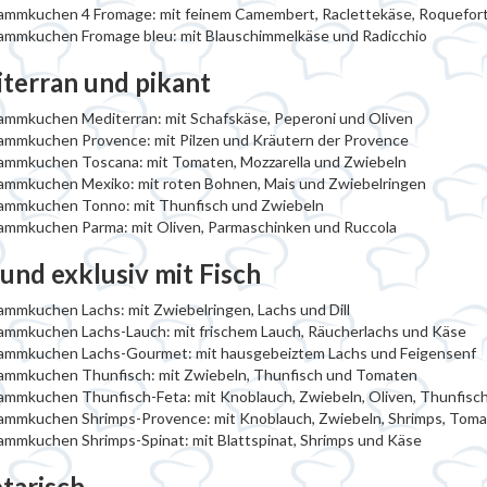
lammkuchen 4 Fromage: mit feinem Camembert, Raclettekäse, Roquefor
lammkuchen Fromage bleu: mit Blauschimmelkäse und Radicchio
terran und pikant
ammkuchen Mediterran: mit Schafskäse, Peperoni und Oliven
ammkuchen Provence: mit Pilzen und Kräutern der Provence
lammkuchen Toscana: mit Tomaten, Mozzarella und Zwiebeln
ammkuchen Mexiko: mit roten Bohnen, Mais und Zwiebelringen
lammkuchen Tonno: mit Thunfisch und Zwiebeln
ammkuchen Parma: mit Oliven, Parmaschinken und Ruccola
 und exklusiv mit Fisch
ammkuchen Lachs: mit Zwiebelringen, Lachs und Dill
ammkuchen Lachs-Lauch: mit frischem Lauch, Räucherlachs und Käse
lammkuchen Lachs-Gourmet: mit hausgebeiztem Lachs und Feigensenf
lammkuchen Thunfisch: mit Zwiebeln, Thunfisch und Tomaten
ammkuchen Thunfisch-Feta: mit Knoblauch, Zwiebeln, Oliven, Thunfisc
lammkuchen Shrimps-Provence: mit Knoblauch, Zwiebeln, Shrimps, Toma
ammkuchen Shrimps-Spinat: mit Blattspinat, Shrimps und Käse
tarisch