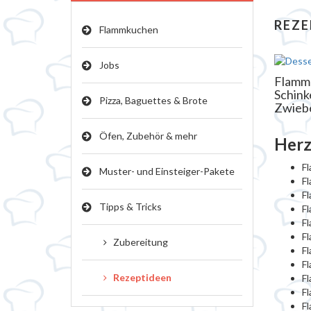
REZE
Flammkuchen
Jobs
Flamm
Schink
Pizza, Baguettes & Brote
Zwieb
Öfen, Zubehör & mehr
Herz
Fl
Muster- und Einsteiger-Pakete
Fl
Fl
Tipps & Tricks
F
Fl
F
Zubereitung
F
Fl
Rezeptideen
Fl
F
Fl