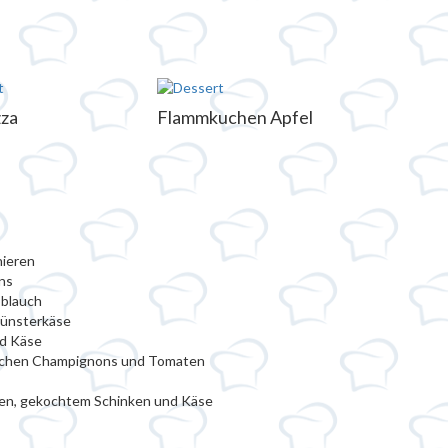
zza
Flammkuchen Apfel
nieren
ns
oblauch
Münsterkäse
d Käse
ischen Champignons und Tomaten
ten, gekochtem Schinken und Käse