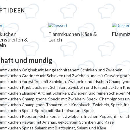
PTIDEEN
kuchen
Flammkuchen Käse &
Flammi
enstreifen &
Lauch
eln
haft und mundig
ammkuchen Original: mit feingeschnittenem Schinken und Zwiebeln
ammkuchen Gratineé: mit Schinken und Zwiebeln und mit Gruyère grati
ammkuchen Forestière: mit Schinken, Zwiebeln und frischen Champigno
lammkuchen Knoblauch: mit Schinken, Zwiebeln und fein gehacktem Kn
ammkuchen Elsässer Art: mit Schinken, Zwiebeln und feinen Scheiben 
lammkuchen Champignons-Speck: mit Zwiebeln, Speck, Champignons un
lammkuchen Champignon-Tomaten: mit Knoblauch, Zwiebeln, Speck, fr
ammkuchen Spinat-Speck: mit Blattspinat und Speck
ammkuchen Peperoni-Schinken: mit Zwiebeln, frischen Peperoni, Toma
lammkuchen Hawaii: mit Ananas, gekochtem Schinken und Käse
ammkuchen Spinat-Salami: mit Blattspinat, Salami und Käse