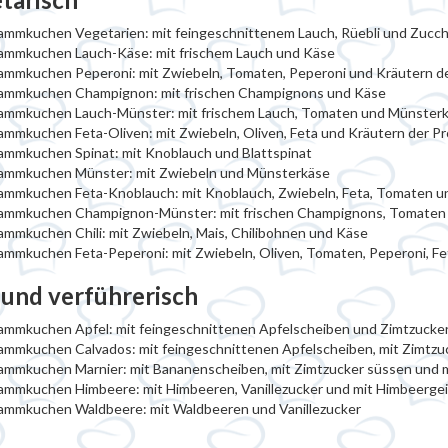
ammkuchen Vegetarien: mit feingeschnittenem Lauch, Rüebli und Zucch
lammkuchen Lauch-Käse: mit frischem Lauch und Käse
ammkuchen Peperoni: mit Zwiebeln, Tomaten, Peperoni und Kräutern d
lammkuchen Champignon: mit frischen Champignons und Käse
lammkuchen Lauch-Münster: mit frischem Lauch, Tomaten und Münster
ammkuchen Feta-Oliven: mit Zwiebeln, Oliven, Feta und Kräutern der P
ammkuchen Spinat: mit Knoblauch und Blattspinat
lammkuchen Münster: mit Zwiebeln und Münsterkäse
ammkuchen Feta-Knoblauch: mit Knoblauch, Zwiebeln, Feta, Tomaten u
lammkuchen Champignon-Münster: mit frischen Champignons, Tomaten
ammkuchen Chili: mit Zwiebeln, Mais, Chilibohnen und Käse
ammkuchen Feta-Peperoni: mit Zwiebeln, Oliven, Tomaten, Peperoni, F
 und verführerisch
ammkuchen Apfel: mit feingeschnittenen Apfelscheiben und Zimtzucke
ammkuchen Calvados: mit feingeschnittenen Apfelscheiben, mit Zimtzu
ammkuchen Marnier: mit Bananenscheiben, mit Zimtzucker süssen und m
ammkuchen Himbeere: mit Himbeeren, Vanillezucker und mit Himbeergei
lammkuchen Waldbeere: mit Waldbeeren und Vanillezucker