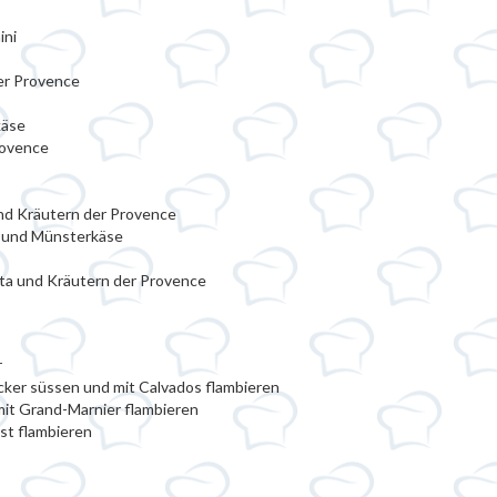
ini
er Provence
käse
rovence
nd Kräutern der Provence
 und Münsterkäse
eta und Kräutern der Provence
r
cker süssen und mit Calvados flambieren
it Grand-Marnier flambieren
st flambieren